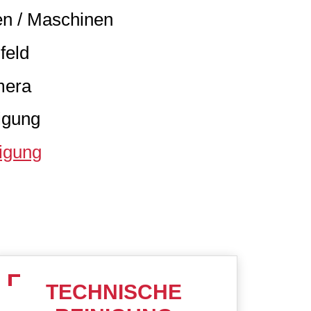
en / Maschinen
feld
mera
igung
igung
TECHNISCHE