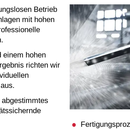
bungslosen Betrieb
nlagen mit hohen
ofessionelle
CHES
.
d einem hohen
gebnis richten wir
viduellen
 aus.
 abgestimmtes
ätssichernde
Fertigungspro