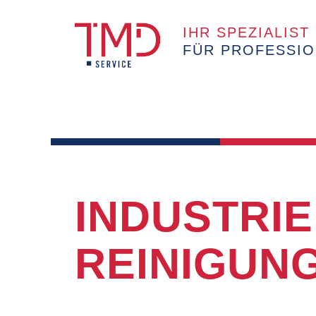
IHR SPEZIALIST
FÜR PROFESSIO
REINIGUNGSDIENSTLEI
Technischereinigung
Trockeneisreinigung
INDUSTRIE
Industriereinigung
Fachwerkreinigung mit Trockeneis
REINIGUN
Druckereireinigung
SPEZIALDIENSTLEISTUN