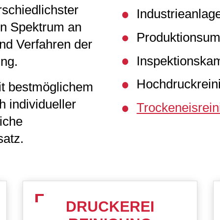
schiedlichster
Industrieanlag
gen Spektrum an
Produktionsum
nd Verfahren der
Inspektionska
ung.
Hochdruckrein
it bestmöglichem
individueller
Trockeneisrein
iche
atz.
DRUCKEREI